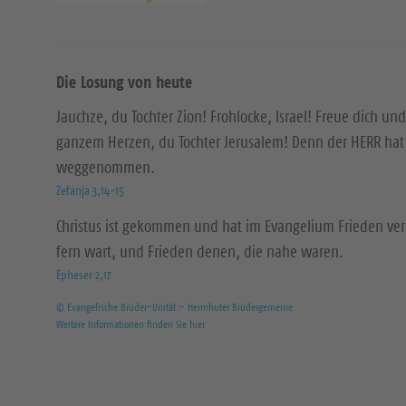
Die Losung von heute
Jauchze, du Tochter Zion! Frohlocke, Israel! Freue dich und
ganzem Herzen, du Tochter Jerusalem! Denn der HERR hat 
weggenommen.
Zefanja 3,14-15
Christus ist gekommen und hat im Evangelium Frieden ver
fern wart, und Frieden denen, die nahe waren.
Epheser 2,17
© Evangelische Brüder-Unität – Herrnhuter Brüdergemeine
Weitere Informationen finden Sie hier