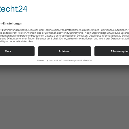
r. Jeden Tag erwartet Dich eine besondere Geschichte, die Adv
irieren von Held:innen, die unsere Leser:innen ausgewählt hab
achten dieses Jahr in Nazareth gefeiert? Welche Lieder sprüh
Dich mit uns gemeinsam auf Weihnachten vor, das Fest der Geburt