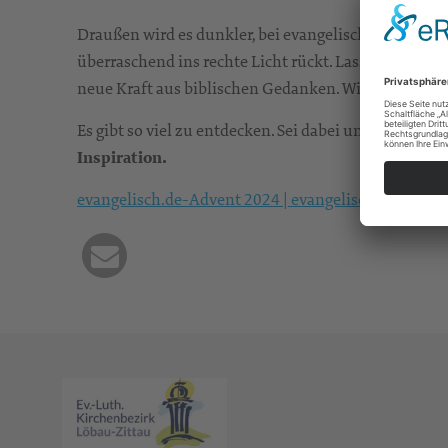
Draußen wird es dunkler, bei evangelisch.de helle
überraschend ins rechte Licht rückt. Lass Dich insp
neue Kraft aus biblischen Gedanken. Wie wird Weihn
Es gibt so viel zu entdecken. Sei dabei und bereite 
Inspiration.
evangelisch.de-Advent 2024 | evangelisch.de