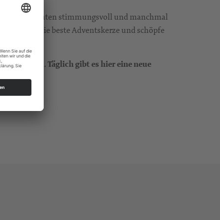
ent und Weihnachten stimmungsvoll und manchmal
en, entdecke die beste Adventskerze und schöpfe
en Funken?
 Jesu Christi.
Täglich gibt es hier eine neue