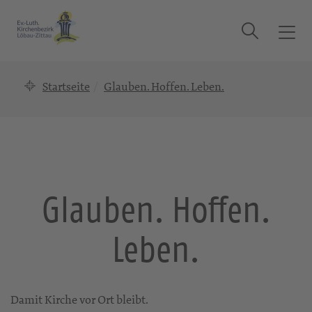
Suche
T
o
g
Startseite
Glauben. Hoffen. Leben.
g
l
e
n
a
v
i
Glauben. Hoffen.
g
a
Leben.
t
i
o
n
Damit Kirche vor Ort bleibt.