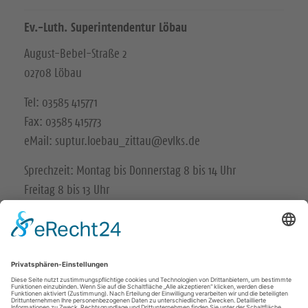
Ev.-Luth. Superintendentur Löbau
August-Bebel-Straße 2
02708 Löbau
Tel: 03585 415771
Fax: 03585 415773
eMail: suptur.loebau_zittau@evlks.de
Sprechzeit: Montag bis Donnerstag 8 bis 14 Uhr
Freitag 8 bis 13 Uhr