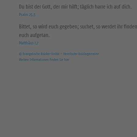
Du bist der Gott, der mir hilft; täglich harre ich auf dich.
Psalm 25,5
Bittet, so wird euch gegeben; suchet, so werdet ihr finden
euch aufgetan.
Matthäus 7,7
© Evangelische Brüder-Unität – Herrnhuter Brüdergemeine
Weitere Informationen finden Sie hier