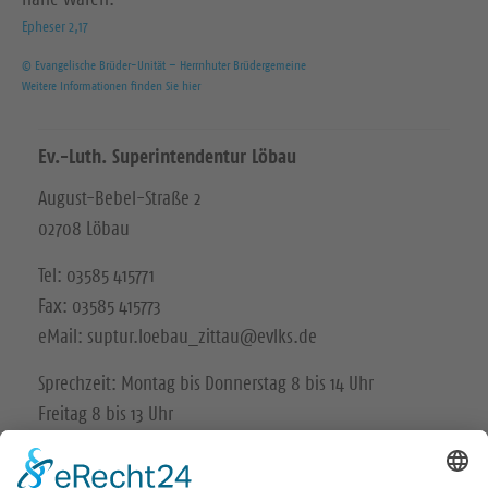
Epheser 2,17
© Evangelische Brüder-Unität – Herrnhuter Brüdergemeine
Weitere Informationen finden Sie hier
Ev.-Luth. Superintendentur Löbau
August-Bebel-Straße 2
02708 Löbau
Tel: 03585 415771
Fax: 03585 415773
eMail: suptur.loebau_zittau@evlks.de
Sprechzeit: Montag bis Donnerstag 8 bis 14 Uhr
Freitag 8 bis 13 Uhr