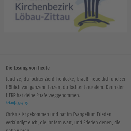
e
Die Losung von heute
Jauchze, du Tochter Zion! Frohlocke, Israel! Freue dich und sei
fröhlich von ganzem Herzen, du Tochter Jerusalem! Denn der
HERR hat deine Strafe weggenommen.
Zefanja 3,14-15
Christus ist gekommen und hat im Evangelium Frieden
verkündigt euch, die ihr fern wart, und Frieden denen, die
nahe waren.