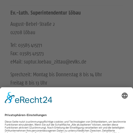
Ev.-Luth. Superintendentur Löbau
August-Bebel-Straße 2
02708 Löbau
Tel: 03585 415771
Fax: 03585 415773
eMail: suptur.loebau_zittau@evlks.de
Sprechzeit: Montag bis Donnerstag 8 bis 14 Uhr
Freitag 8 bis 13 Uhr