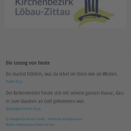
t
e
e
Die Losung von heute
Du machst fröhlich, was da lebet im Osten wie im Westen.
Psalm 65,9
Der Kerkermeister freute sich mit seinem ganzen Hause, dass
er zum Glauben an Gott gekommen war.
Apostelgeschichte 16,34
© Evangelische Brüder-Unität – Herrnhuter Brüdergemeine
Weitere Informationen finden Sie hier