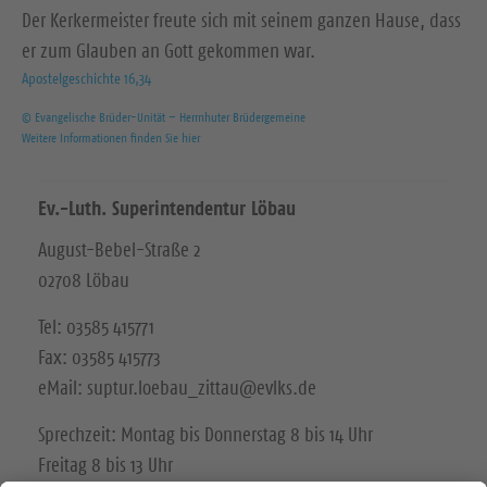
Der Kerkermeister freute sich mit seinem ganzen Hause, dass
er zum Glauben an Gott gekommen war.
Apostelgeschichte 16,34
© Evangelische Brüder-Unität – Herrnhuter Brüdergemeine
Weitere Informationen finden Sie hier
Ev.-Luth. Superintendentur Löbau
August-Bebel-Straße 2
02708 Löbau
Tel: 03585 415771
Fax: 03585 415773
eMail: suptur.loebau_zittau@evlks.de
Sprechzeit: Montag bis Donnerstag 8 bis 14 Uhr
Freitag 8 bis 13 Uhr