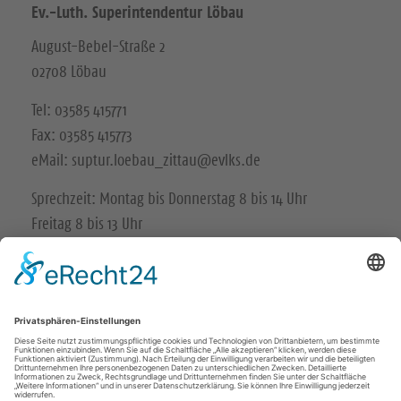
Ev.-Luth. Superintendentur Löbau
August-Bebel-Straße 2
02708 Löbau
Tel: 03585 415771
Fax: 03585 415773
eMail: suptur.loebau_zittau@evlks.de
Sprechzeit: Montag bis Donnerstag 8 bis 14 Uhr
Freitag 8 bis 13 Uhr