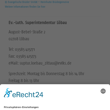
© Evangelische Brüder-Unität – Herrnhuter Brüdergemeine
Weitere Informationen finden Sie hier
Ev.-Luth. Superintendentur Löbau
August-Bebel-Straße 2
02708 Löbau
Tel: 03585 415771
Fax: 03585 415773
eMail: suptur.loebau_zittau@evlks.de
Sprechzeit: Montag bis Donnerstag 8 bis 14 Uhr
Freitag 8 bis 13 Uhr