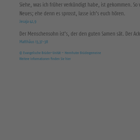
Siehe, was ich früher verkündigt habe, ist gekommen. So 
Neues; ehe denn es sprosst, lasse ich’s euch hören.
Jesaja 42,9
Der Menschensohn ist’s, der den guten Samen sät. Der Acke
Matthäus 13,37-38
© Evangelische Brüder-Unität – Herrnhuter Brüdergemeine
Weitere Informationen finden Sie hier