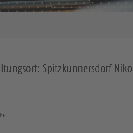
altungsort:
Spitzkunnersdorf Niko
che