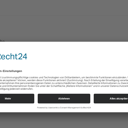
che
1
4
5
6
7