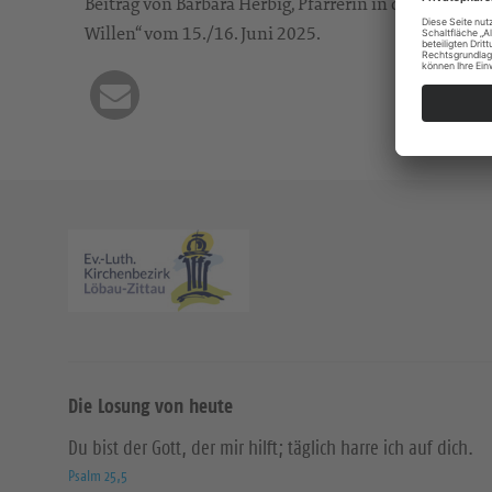
Beitrag von Barbara Herbig, Pfarrerin in der Ev.-Lu
Willen“ vom 15./16. Juni 2025.
Die Losung von heute
Du bist der Gott, der mir hilft; täglich harre ich auf dich.
Psalm 25,5