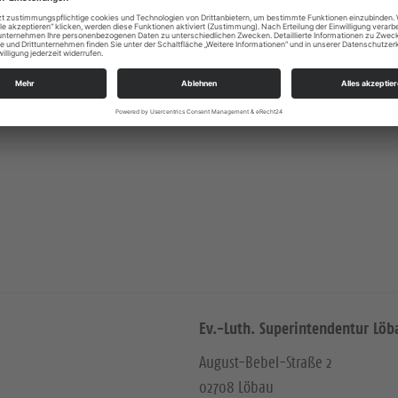
th. Kirchgemeinde Zittauer Gebirge-Olbersdorf, veröffentlicht i
Ev.-Luth. Superintendentur Löb
August-Bebel-Straße 2
02708 Löbau