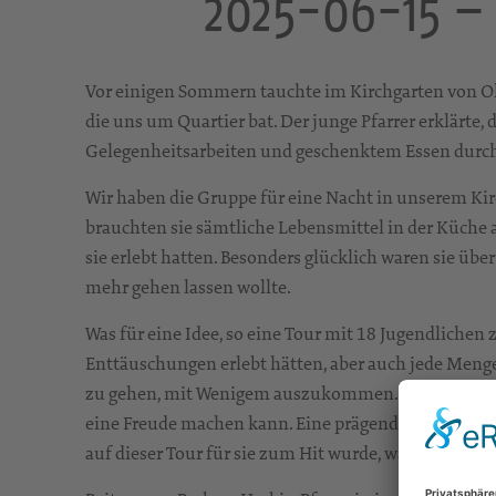
2025-06-15 –
Vor einigen Sommern tauchte im Kirchgarten von Olb
die uns um Quartier bat. Der junge Pfarrer erklärt
Gelegenheitsarbeiten und geschenktem Essen durch
Wir haben die Gruppe für eine Nacht in unserem Kir
brauchten sie sämtliche Lebensmittel in der Küche a
sie erlebt hatten. Besonders glücklich waren sie über
mehr gehen lassen wollte.
Was für eine Idee, so eine Tour mit 18 Jugendlichen 
Enttäuschungen erlebt hätten, aber auch jede Menge 
zu gehen, mit Wenigem auszukommen. Und das ander
eine Freude machen kann. Eine prägende Erfahrung fü
auf dieser Tour für sie zum Hit wurde, war: „Denn d