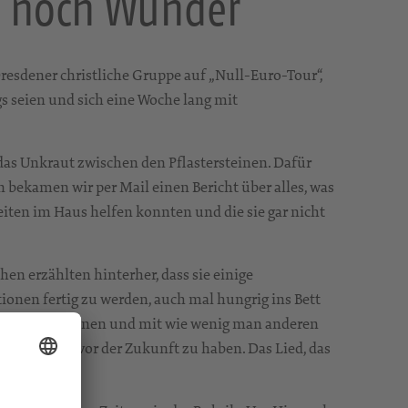
e noch Wunder
resdener christliche Gruppe auf „Null-Euro-Tour“,
s seien und sich eine Woche lang mit
das Unkraut zwischen den Pflastersteinen. Dafür
 bekamen wir per Mail einen Bericht über alles, was
rbeiten im Haus helfen konnten und die sie gar nicht
hen erzählten hinterher, dass sie einige
ionen fertig zu werden, auch mal hungrig ins Bett
ie teilen können und mit wie wenig man anderen
niger Angst vor der Zukunft zu haben. Das Lied, das