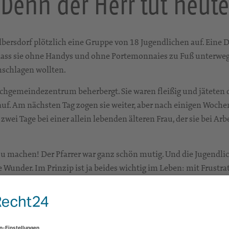
 Denn der Herr tut heut
ersdorf plötzlich eine Gruppe von 18 Jugendlichen auf. Eine D
e, dass sie ohne Handys und ohne Portemonnaies zu Fuß unterweg
schlagen wollten.
chgemeindezentrum beherbergt. Sie waren fleißig und jäteten 
uf. Am nächsten Tag zogen sie weiter, aber nach einigen Wochen
 zwei Tage bei einer allein lebenden älteren Frau, der sie bei A
zu machen! Der Pfarrer war ganz schön mutig. Und die Jugendlic
Wunder. Im Prinzip ist ja beides wichtig im Leben: mit Frustrat
e: wie vertrauensvoll Menschen sein können, wie großzügig s
r diese jungen Menschen, die vielleicht gelernt haben, viel we
er Herr tut auch heute noch Wunder!“