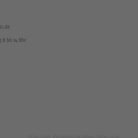
ks.de
 8 bis 14 Uhr
© Ev.-Luth. Kirchenbezirk Löbau-Zittau 2026