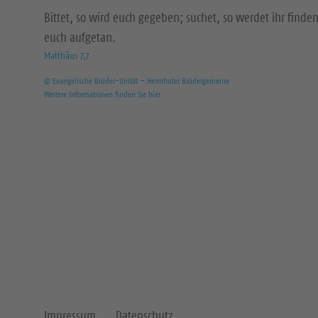
Bittet, so wird euch gegeben; suchet, so werdet ihr finden
euch aufgetan.
Matthäus 7,7
© Evangelische Brüder-Unität – Herrnhuter Brüdergemeine
Weitere Informationen finden Sie hier
Impressum
Datenschutz