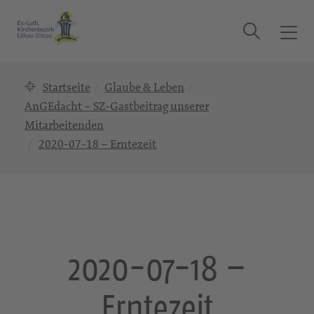
Suche
T
o
g
Startseite
Glaube & Leben
g
l
AnGEdacht – SZ-Gastbeitrag unserer
e
Mitarbeitenden
n
2020-07-18 – Erntezeit
a
v
i
g
a
t
2020-07-18 –
i
o
n
Erntezeit