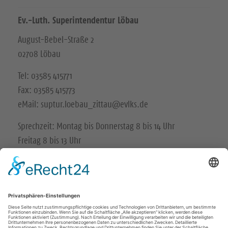
Ev.-Luth. Superintendentur Löbau
August-Bebel-Straße 2
02708 Löbau
Tel: 03585 415771
Fax: 03585 415773
eMail: suptur.loebau_zittau@evlks.de
Sprechzeit: Montag bis Donnerstag 8 bis 14 Uhr
Freitag 8 bis 13 Uhr