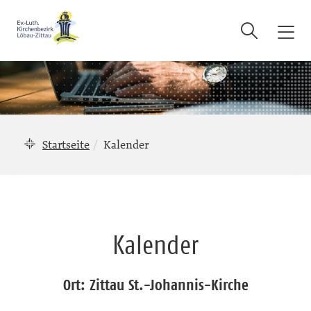
Suche
T
o
g
g
l
e
n
Startseite
Kalender
a
v
i
g
a
Kalender
t
i
o
Ort: Zittau St.-Johannis-Kirche
n