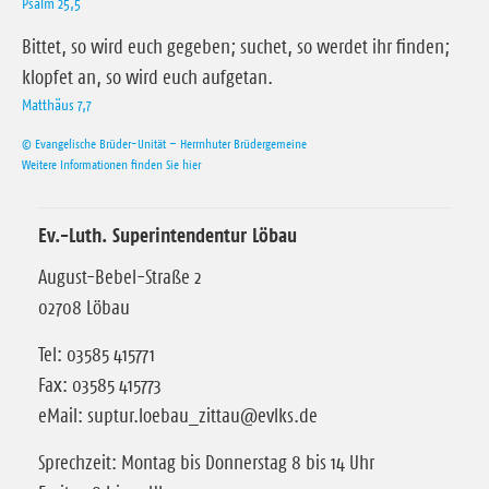
Psalm 25,5
Bittet, so wird euch gegeben; suchet, so werdet ihr finden;
klopfet an, so wird euch aufgetan.
Matthäus 7,7
© Evangelische Brüder-Unität – Herrnhuter Brüdergemeine
Weitere Informationen finden Sie hier
Ev.-Luth. Superintendentur Löbau
August-Bebel-Straße 2
02708 Löbau
Tel: 03585 415771
Fax: 03585 415773
eMail: suptur.loebau_zittau@evlks.de
Sprechzeit: Montag bis Donnerstag 8 bis 14 Uhr