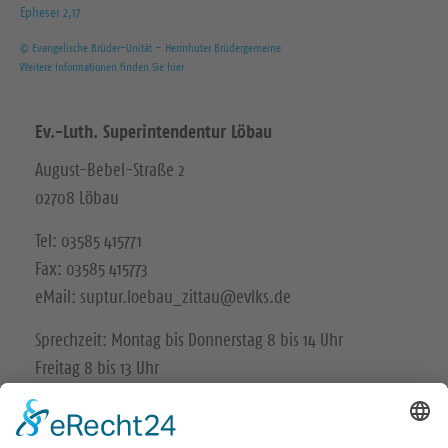
Epheser 2,17
© Evangelische Brüder-Unität – Herrnhuter Brüdergemeine
Weitere Informationen finden Sie hier
Ev.-Luth. Superintendentur Löbau
August-Bebel-Straße 2
02708 Löbau
Tel: 03585 415771
Fax: 03585 415773
eMail: suptur.loebau_zittau@evlks.de
Sprechzeit: Montag bis Donnerstag 8 bis 14 Uhr
Freitag 8 bis 13 Uhr