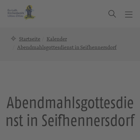
Suche
T
o
g
Startseite
Kalender
g
l
Abendmahlsgottesdienst in Seifhennersdorf
e
n
a
v
i
g
Abendmahlsgottesdie
a
t
nst in Seifhennersdorf
i
o
n