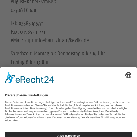
August-Bebel-Straße 2
02708 Löbau
Tel: 03585 415771
Fax: 03585 415773
eMail: suptur.loebau_zittau@evlks.de
Sprechzeit: Montag bis Donnerstag 8 bis 14 Uhr
Freitag 8 bis 13 Uhr