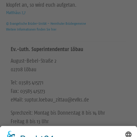
klopfet an, so wird euch aufgetan.
Matthäus 7,7
© Evangelische Brüder-Unität – Herrnhuter Brüdergemeine
Weitere Informationen finden Sie hier
Ev.-Luth. Superintendentur Löbau
August-Bebel-Straße 2
02708 Löbau
Tel: 03585 415771
Fax: 03585 415773
eMail: suptur.loebau_zittau@evlks.de
Sprechzeit: Montag bis Donnerstag 8 bis 14 Uhr
Freitag 8 bis 13 Uhr