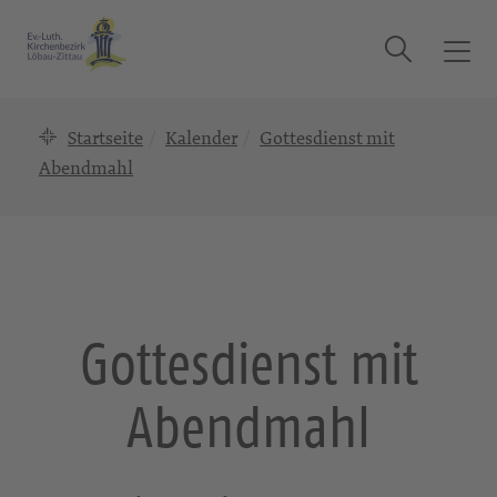
Suche
T
o
g
Startseite
Kalender
Gottesdienst mit
g
l
Abendmahl
e
n
a
v
i
g
Gottesdienst mit
a
t
Abendmahl
i
o
n