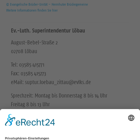
© Evangelische Brüder-Unität – Herrnhuter Brüdergemeine
Weitere Informationen finden Sie hier
Ev.-Luth. Superintendentur Löbau
August-Bebel-Straße 2
02708 Löbau
Tel: 03585 415771
Fax: 03585 415773
eMail: suptur.loebau_zittau@evlks.de
Sprechzeit: Montag bis Donnerstag 8 bis 14 Uhr
Freitag 8 bis 13 Uhr