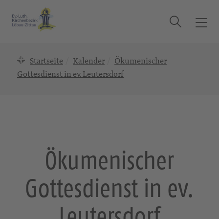
Suche
T
o
g
Startseite
Kalender
Ökumenischer
g
l
Gottesdienst in ev. Leutersdorf
e
n
a
v
i
g
Ökumenischer
a
t
Gottesdienst in ev.
i
o
n
Leutersdorf