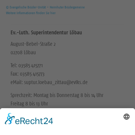
© Evangelische Brüder-Unität – Herrnhuter Brüdergemeine
Weitere Informationen finden Sie hier
Ev.-Luth. Superintendentur Löbau
August-Bebel-Straße 2
02708 Löbau
Tel: 03585 415771
Fax: 03585 415773
eMail: suptur.loebau_zittau@evlks.de
Sprechzeit: Montag bis Donnerstag 8 bis 14 Uhr
Freitag 8 bis 13 Uhr