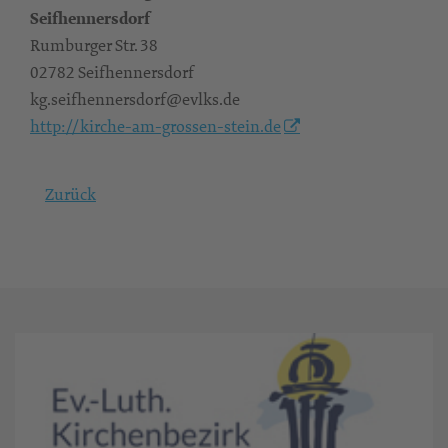
Seifhennersdorf
Rumburger Str. 38
02782 Seifhennersdorf
kg.seifhennersdorf@evlks.de
http://kirche-am-grossen-stein.de
Zurück