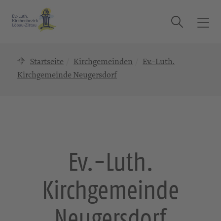
Suche
T
o
g
Startseite
Kirchgemeinden
Ev.-Luth.
g
l
Kirchgemeinde Neugersdorf
e
n
a
v
i
g
Ev.-Luth.
a
t
Kirchgemeinde
i
o
n
Neugersdorf