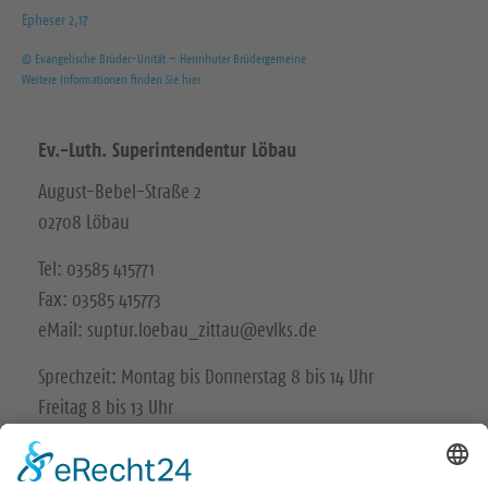
Epheser 2,17
© Evangelische Brüder-Unität – Herrnhuter Brüdergemeine
Weitere Informationen finden Sie hier
Ev.-Luth. Superintendentur Löbau
August-Bebel-Straße 2
02708 Löbau
Tel: 03585 415771
Fax: 03585 415773
eMail: suptur.loebau_zittau@evlks.de
Sprechzeit: Montag bis Donnerstag 8 bis 14 Uhr
Freitag 8 bis 13 Uhr