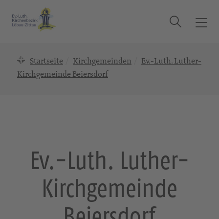
Suche
T
o
g
Startseite
Kirchgemeinden
Ev.-Luth. Luther-
g
l
Kirchgemeinde Beiersdorf
e
n
a
v
i
g
Ev.-Luth. Luther-
a
t
Kirchgemeinde
i
o
n
Beiersdorf