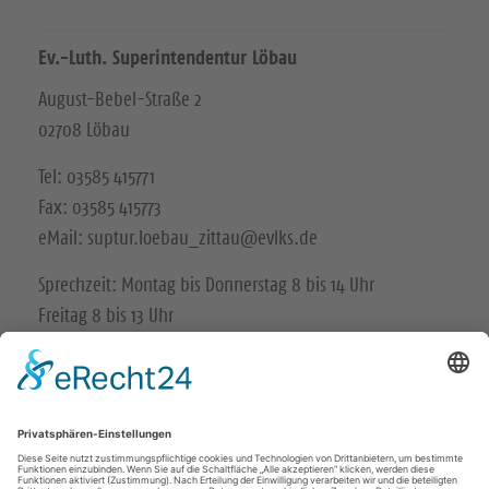
Ev.-Luth. Superintendentur Löbau
August-Bebel-Straße 2
02708 Löbau
Tel: 03585 415771
Fax: 03585 415773
eMail: suptur.loebau_zittau@evlks.de
Sprechzeit: Montag bis Donnerstag 8 bis 14 Uhr
Freitag 8 bis 13 Uhr