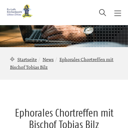
Suche
T
o
g
g
l
e
n
Startseite
News
Ephorales Chortreffen mit
a
Bischof Tobias Bilz
v
i
g
a
t
i
Ephorales Chortreffen mit
o
n
Bischof Tobias Bilz