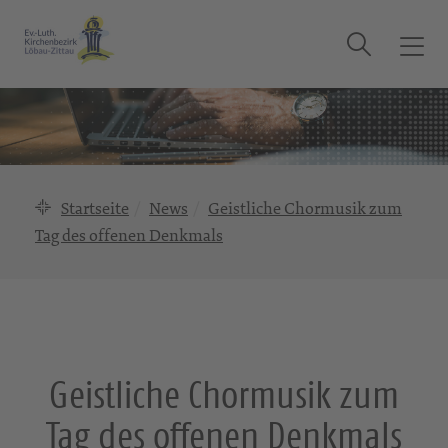
Suche
T
o
g
g
l
e
n
Startseite
News
Geistliche Chormusik zum
a
Tag des offenen Denkmals
v
i
g
a
t
i
Geistliche Chormusik zum
o
n
Tag des offenen Denkmals