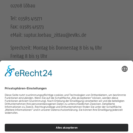
02708 Löbau
Tel: 03585 415771
Fax: 03585 415773
eMail: suptur.loebau_zittau@evlks.de
Sprechzeit: Montag bis Donnerstag 8 bis 14 Uhr
Freitag 8 bis 13 Uhr