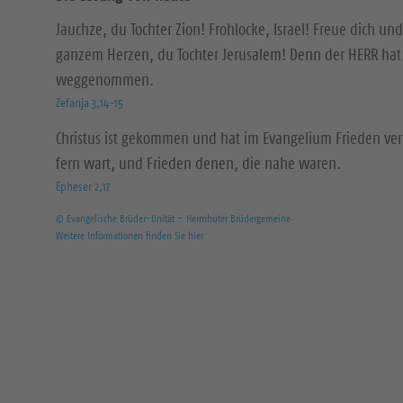
Jauchze, du Tochter Zion! Frohlocke, Israel! Freue dich und
ganzem Herzen, du Tochter Jerusalem! Denn der HERR hat 
weggenommen.
Zefanja 3,14-15
Christus ist gekommen und hat im Evangelium Frieden ver
fern wart, und Frieden denen, die nahe waren.
Epheser 2,17
© Evangelische Brüder-Unität – Herrnhuter Brüdergemeine
Weitere Informationen finden Sie hier