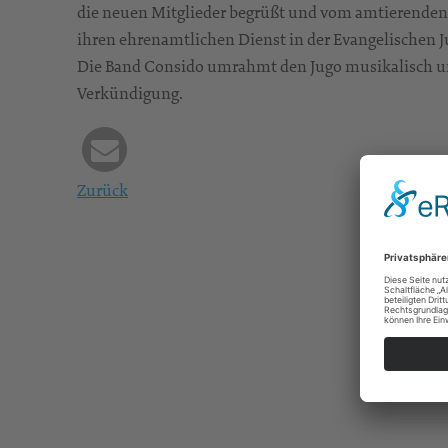
die neuen Mitglieder begrüßt und vom amtierenden 
ihren ehrenamtlichen Dienst in der Evangelischen J
Die Band Consido umrahmt den Jugo musikalisch u
Verkündigung.
Zurück