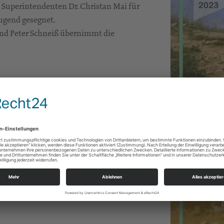
Superintendenten Dr. Christan Mai für
ugend gesegnet.
nd Peter Schneiß übernimmt die