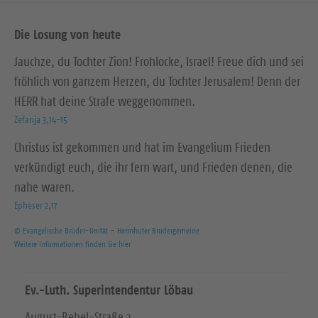
Die Losung von heute
Jauchze, du Tochter Zion! Frohlocke, Israel! Freue dich und sei
fröhlich von ganzem Herzen, du Tochter Jerusalem! Denn der
HERR hat deine Strafe weggenommen.
Zefanja 3,14-15
Christus ist gekommen und hat im Evangelium Frieden
verkündigt euch, die ihr fern wart, und Frieden denen, die
nahe waren.
Epheser 2,17
© Evangelische Brüder-Unität – Herrnhuter Brüdergemeine
Weitere Informationen finden Sie hier
Ev.-Luth. Superintendentur Löbau
August-Bebel-Straße 2