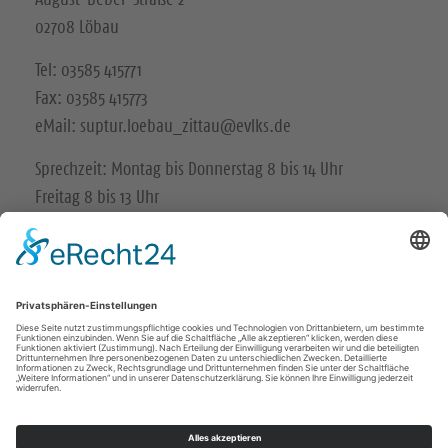
02708 Löbau
Tel: 03585 415771
Fax: 03585 415773
eMail: suptur.loebau_zittau@evlks.de
Sprechzeit: Montag bis Donnerstag 8 bis 14 Uhr
Freitag 8 bis 13 Uhr