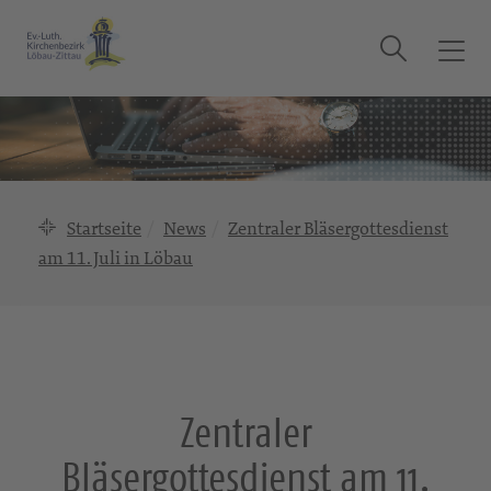
Suche
T
o
g
g
l
e
n
Startseite
News
Zentraler Bläsergottesdienst
a
am 11. Juli in Löbau
v
i
g
a
t
i
Zentraler
o
n
Bläsergottesdienst am 11.