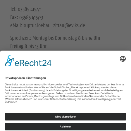
Tel: 03585 415771
Fax: 03585 415773
eMail: suptur.loebau_zittau@evlks.de
Sprechzeit: Montag bis Donnerstag 8 bis 14 Uhr
Freitag 8 bis 13 Uhr
Impressum
Datenschutz