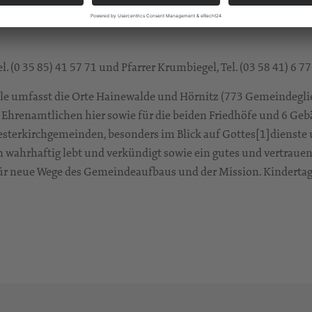
tszimmer innerhalb der Dienstwohnung
 (0 35 85) 41 57 71 und Pfarrer Krumbiegel, Tel. (03 58 41) 6 77
le umfasst die Orte Hainewalde und Hörnitz (773 Gemeindegliede
r Ehrenamtlichen hier sowie für die beiden Friedhöfe und 6 Ge
erkirchgemeinden, besonders im Blick auf Gottes[1]dienste u
en wahrhaftig lebt und verkündigt sowie ein gutes und vertraue
 für neue Wege des Gemeindeaufbaus und der Mission. Kindertag