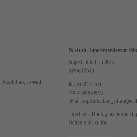
Ev.-Luth. Superintendentur Löb
August-Bebel-Straße 2
02708 Löbau
; klopfet an, so wird
Tel: 03585 415771
Fax: 03585 415773
eMail: suptur.loebau_zittau@evl
Sprechzeit: Montag bis Donnerstag
Freitag 8 bis 13 Uhr