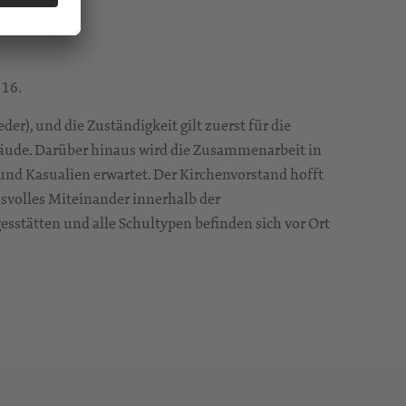
 16.
r), und die Zuständigkeit gilt zuerst für die
bäude. Darüber hinaus wird die Zusammenarbeit in
nd Kasualien erwartet. Der Kirchenvorstand hofft
nsvolles Miteinander innerhalb der
esstätten und alle Schultypen befinden sich vor Ort