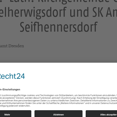
elherwigsdorf und SK A
Seifhennersdorf
enamt Dresden