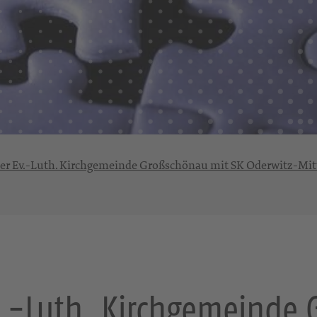
e der Ev.-Luth. Kirchgemeinde Großschönau mit SK Oderwitz-Mi
 Ev.-Luth. Kirchgemeinde