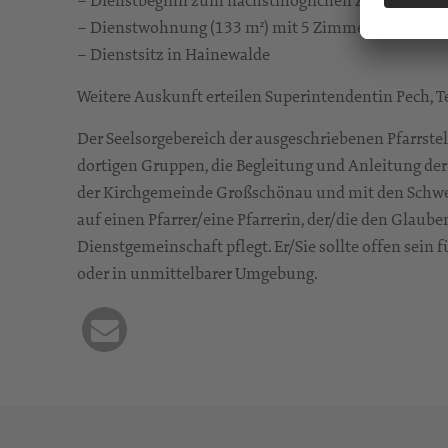
– Dienstbeginn zum nächstmöglichen Zeitpunkt
– Dienstwohnung (133 m²) mit 5 Zimmern und Am
– Dienstsitz in Hainewalde
Weitere Auskunft erteilen Superintendentin Pech, Tel.
Der Seelsorgebereich der ausgeschriebenen Pfarrstel
dortigen Gruppen, die Begleitung und Anleitung de
der Kirchgemeinde Großschönau und mit den Schwest
auf einen Pfarrer/eine Pfarrerin, der/die den Glaub
Dienstgemeinschaft pflegt. Er/Sie sollte offen sein
oder in unmittelbarer Umgebung.