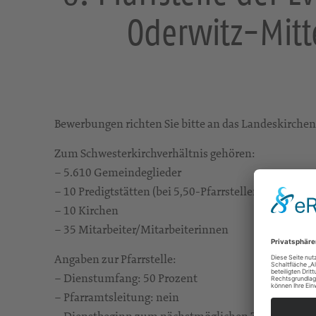
Oderwitz-Mitt
Bewerbungen richten Sie bitte an das Landeskirch
Zum Schwesterkirchverhältnis gehören:
– 5.610 Gemeindeglieder
– 10 Predigtstätten (bei 5,50-Pfarrstellen)
– 10 Kirchen
– 35 Mitarbeiter/Mitarbeiterinnen
Angaben zur Pfarrstelle:
– Dienstumfang: 50 Prozent
– Pfarramtsleitung: nein