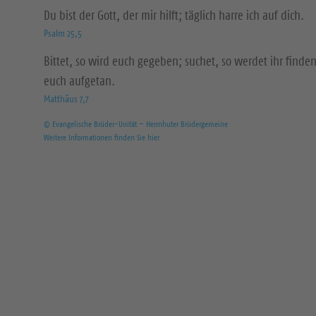
Du bist der Gott, der mir hilft; täglich harre ich auf dich.
Psalm 25,5
Bittet, so wird euch gegeben; suchet, so werdet ihr finden
euch aufgetan.
Matthäus 7,7
© Evangelische Brüder-Unität – Herrnhuter Brüdergemeine
Weitere Informationen finden Sie hier