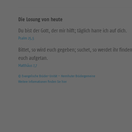
Die Losung von heute
Du bist der Gott, der mir hilft; täglich harre ich auf dich.
Psalm 25,5
Bittet, so wird euch gegeben; suchet, so werdet ihr finden
euch aufgetan.
Matthäus 7,7
© Evangelische Brüder-Unität – Herrnhuter Brüdergemeine
Weitere Informationen finden Sie hier