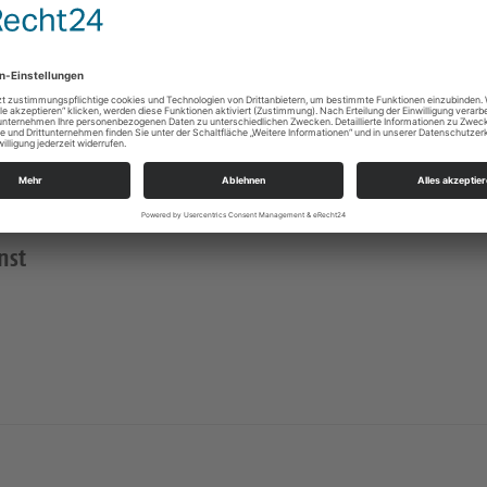
st
nst