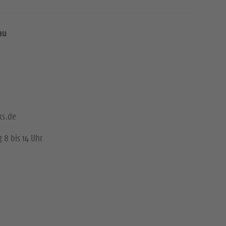
e
au
ks.de
 8 bis 14 Uhr