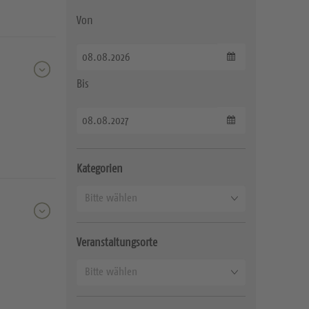
Von
Datum wählen
Bis
Datum wählen
Kategorien
K
Bitte wählen
a
t
Veranstaltungsorte
e
O
g
Bitte wählen
r
o
t
r