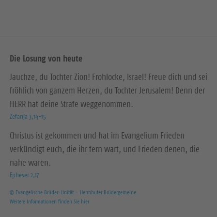
Die Losung von heute
Jauchze, du Tochter Zion! Frohlocke, Israel! Freue dich und sei
fröhlich von ganzem Herzen, du Tochter Jerusalem! Denn der
HERR hat deine Strafe weggenommen.
Zefanja 3,14-15
Christus ist gekommen und hat im Evangelium Frieden
verkündigt euch, die ihr fern wart, und Frieden denen, die
nahe waren.
Epheser 2,17
© Evangelische Brüder-Unität – Herrnhuter Brüdergemeine
Weitere Informationen finden Sie hier