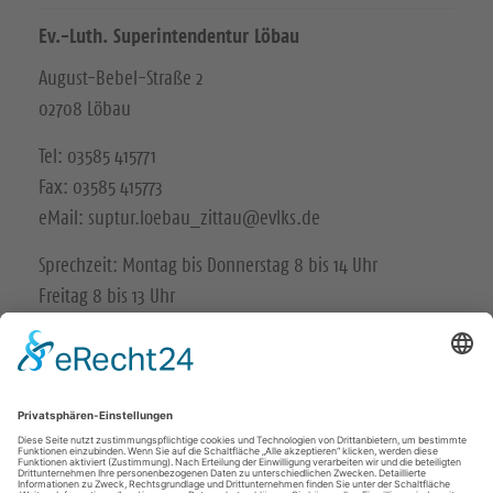
Ev.-Luth. Superintendentur Löbau
August-Bebel-Straße 2
02708 Löbau
Tel: 03585 415771
Fax: 03585 415773
eMail: suptur.loebau_zittau@evlks.de
Sprechzeit: Montag bis Donnerstag 8 bis 14 Uhr
Freitag 8 bis 13 Uhr