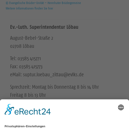
© Evangelische Brüder-Unität – Herrnhuter Brüdergemeine
Weitere Informationen finden Sie hier
Ev.-Luth. Superintendentur Löbau
August-Bebel-Straße 2
02708 Löbau
Tel: 03585 415771
Fax: 03585 415773
eMail: suptur.loebau_zittau@evlks.de
Sprechzeit: Montag bis Donnerstag 8 bis 14 Uhr
Freitag 8 bis 13 Uhr