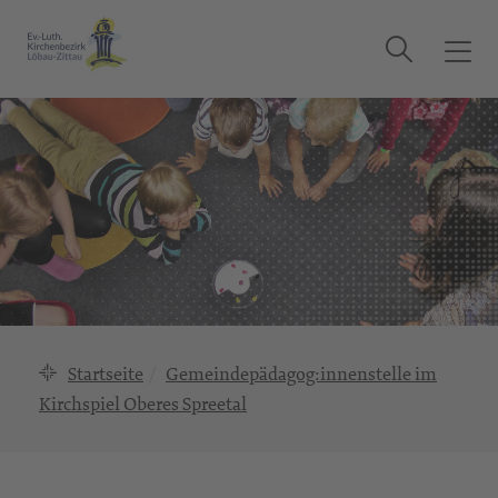
Suche
T
o
g
g
l
e
n
a
v
i
g
a
Startseite
Gemeindepädagog:innenstelle im
t
Kirchspiel Oberes Spreetal
i
o
n