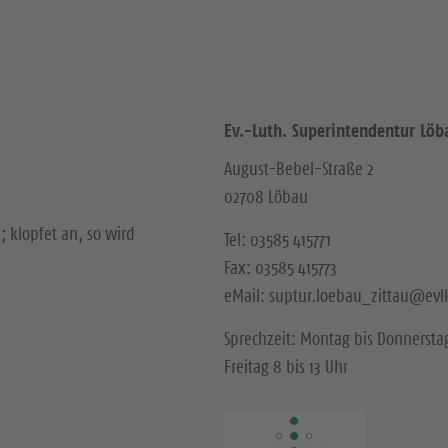
Ev.-Luth. Superintendentur Löb
August-Bebel-Straße 2
02708 Löbau
; klopfet an, so wird
Tel: 03585 415771
Fax: 03585 415773
eMail: suptur.loebau_zittau@evl
Sprechzeit: Montag bis Donnerstag
Freitag 8 bis 13 Uhr