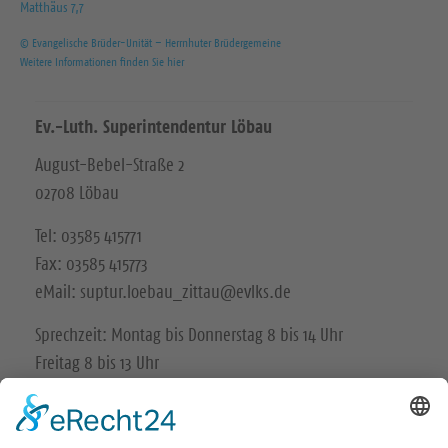
Matthäus 7,7
© Evangelische Brüder-Unität – Herrnhuter Brüdergemeine
Weitere Informationen finden Sie hier
Ev.-Luth. Superintendentur Löbau
August-Bebel-Straße 2
02708 Löbau
Tel: 03585 415771
Fax: 03585 415773
eMail: suptur.loebau_zittau@evlks.de
Sprechzeit: Montag bis Donnerstag 8 bis 14 Uhr
Freitag 8 bis 13 Uhr