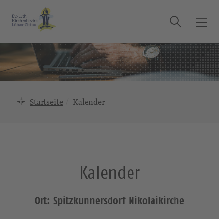
Suche
T
o
g
g
l
e
n
Startseite
Kalender
a
v
i
g
a
Kalender
t
i
o
Ort: Spitzkunnersdorf Nikolaikirche
n