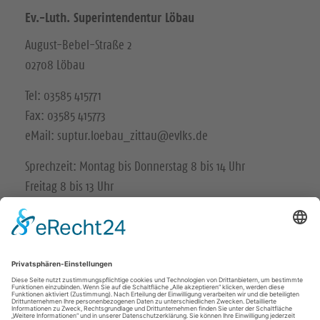
Ev.-Luth. Superintendentur Löbau
August-Bebel-Straße 2
02708 Löbau
Tel: 03585 415771
Fax: 03585 415773
eMail: suptur.loebau_zittau@evlks.de
Sprechzeit: Montag bis Donnerstag 8 bis 14 Uhr
Freitag 8 bis 13 Uhr