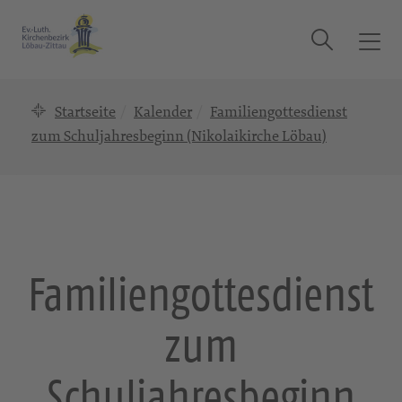
Suche
T
o
g
Startseite
Kalender
Familiengottesdienst
g
l
zum Schuljahresbeginn (Nikolaikirche Löbau)
e
n
a
v
i
g
Familiengottesdienst
a
t
zum
i
o
n
Schuljahresbeginn