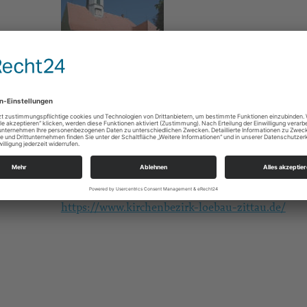
Gottesdienste
Alle
Kirchenbezirk Löbau-Zittau
August-Bebel-Straße 2
02708 Löbau
suptur.loebau_zittau@evlks.de
https://www.kirchenbezirk-loebau-zittau.de/