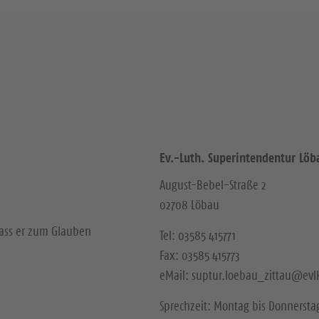
Ev.-Luth. Superintendentur Löb
August-Bebel-Straße 2
02708 Löbau
dass er zum Glauben
Tel: 03585 415771
Fax: 03585 415773
eMail: suptur.loebau_zittau@evl
Sprechzeit: Montag bis Donnerstag