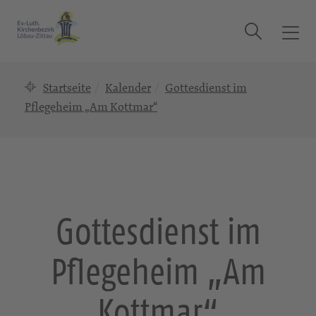
Suche
T
o
g
Startseite
Kalender
Gottesdienst im
g
l
Pflegeheim „Am Kottmar“
e
n
a
v
i
g
Gottesdienst im
a
t
Pflegeheim „Am
i
o
n
Kottmar“