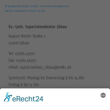
© Evangelische Brüder-Unität – Herrnhuter Brüdergemeine
Weitere Informationen finden Sie hier
Ev.-Luth. Superintendentur Löbau
August-Bebel-Straße 2
02708 Löbau
Tel: 03585 415771
Fax: 03585 415773
eMail: suptur.loebau_zittau@evlks.de
Sprechzeit: Montag bis Donnerstag 8 bis 14 Uhr
Freitag 8 bis 13 Uhr