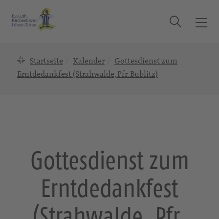
Suche
T
o
g
Startseite
Kalender
Gottesdienst zum
g
l
Erntdedankfest (Strahwalde, Pfr. Bublitz)
e
n
a
v
i
g
Gottesdienst zum
a
t
Erntdedankfest
i
o
n
(Strahwalde, Pfr.