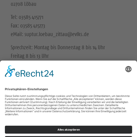
02708 Löbau
Tel: 03585 415771
Fax: 03585 415773
eMail: suptur.loebau_zittau@evlks.de
Sprechzeit: Montag bis Donnerstag 8 bis 14 Uhr
Freitag 8 bis 13 Uhr