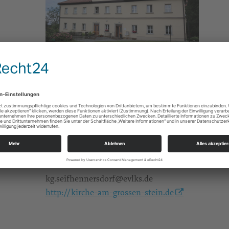
Pfarrhaus Seifhennersdorf
Gruppen/Kreise
Pfarrer Michael Müller m.mueller@evlks.de
Alle Zielgruppen, Familien
Ev.-Luth. Kirchgemeinde Am Großen Stein Seifh
Rumburger Str. 38
02782 Seifhennersdorf
kg.seifhennersdorf@evlks.de
http://kirche-am-grossen-stein.de