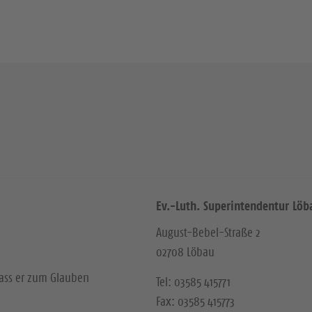
Ev.-Luth. Superintendentur Löb
August-Bebel-Straße 2
02708 Löbau
dass er zum Glauben
Tel: 03585 415771
Fax: 03585 415773