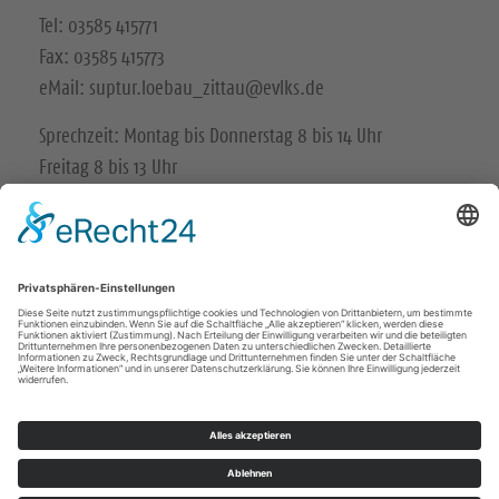
Tel: 03585 415771
Fax: 03585 415773
eMail: suptur.loebau_zittau@evlks.de
Sprechzeit: Montag bis Donnerstag 8 bis 14 Uhr
Freitag 8 bis 13 Uhr
Impressum
Datenschutz