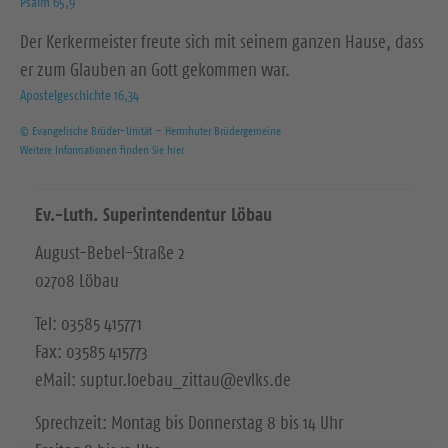
Psalm 65,9
Der Kerkermeister freute sich mit seinem ganzen Hause, dass
er zum Glauben an Gott gekommen war.
Apostelgeschichte 16,34
© Evangelische Brüder-Unität – Herrnhuter Brüdergemeine
Weitere Informationen finden Sie hier
Ev.-Luth. Superintendentur Löbau
August-Bebel-Straße 2
02708 Löbau
Tel: 03585 415771
Fax: 03585 415773
eMail: suptur.loebau_zittau@evlks.de
Sprechzeit: Montag bis Donnerstag 8 bis 14 Uhr