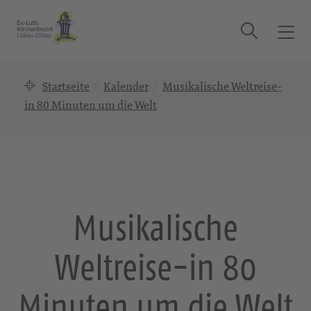
Suche
T
o
g
Startseite
Kalender
Musikalische Weltreise-
g
l
in 80 Minuten um die Welt
e
n
a
v
i
g
Musikalische
a
t
Weltreise-in 80
i
o
n
Minuten um die Welt