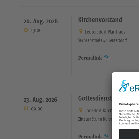
Kirchenvorstand
20. Aug. 2026
19:00
Leutersdorf Pfarrhaus
Sachsenstraße 46 Leutersdorf
Permalink
Gottesdienst
23. Aug. 2026
09:00
Jonsdorf Kirche
Zittauer Str. 48 Kurort Jonsdorf
Permalink