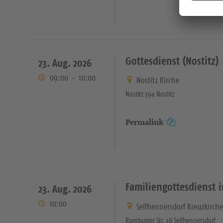
Gottesdienst (Nostitz)
23. Aug. 2026
09:00
-
10:00
Nostitz Kirche
Nostitz 39a Nostitz
Permalink
Familiengottesdienst 
23. Aug. 2026
10:00
Seifhennersdorf Kreuzkirch
Rumburger Str. 38 Seifhennersdorf