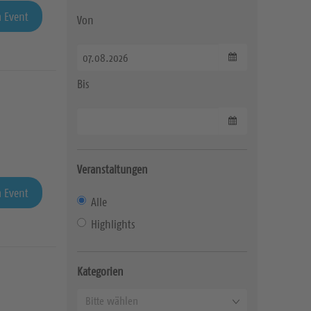
 Event
Von
Datum wählen
Bis
Datum wählen
Veranstaltungen
 Event
Alle
Highlights
Kategorien
K
Bitte wählen