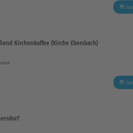
Zum
eßend Kirchenkaffee (Kirche Ebersbach)
rsdorf
Zum
nersdorf