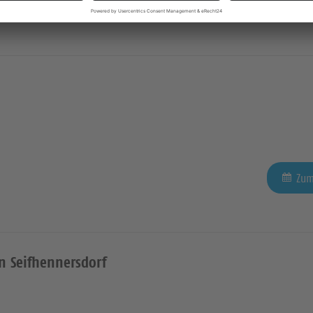
Zum
Zum
in Seifhennersdorf
e