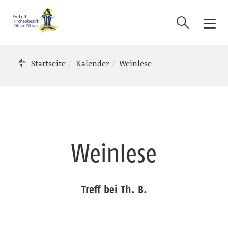
Suche
T
o
g
Startseite
Kalender
Weinlese
g
l
e
n
a
v
i
Weinlese
g
a
t
i
Treff bei Th. B.
o
n