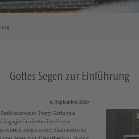
rung
Gottes Segen zur Einführung
9. September 2020
Bezirkskatechet, Peggy Göring als
agogin für die Profilstelle zur
eseinrichtungen in der Johanniskirche
 Gottes Segen zum Dienstbeginn. „Es sind