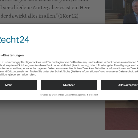
d verschiedene Ämter; aber es ist ein Herr.
der da wirkt alles in allen.“ (1Kor 12)