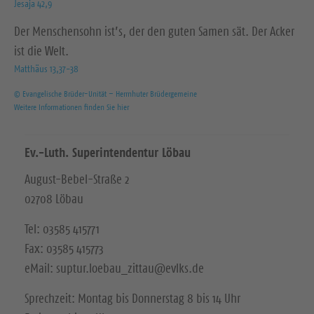
Jesaja 42,9
Der Menschensohn ist’s, der den guten Samen sät. Der Acker
ist die Welt.
Matthäus 13,37-38
© Evangelische Brüder-Unität – Herrnhuter Brüdergemeine
Weitere Informationen finden Sie hier
Ev.-Luth. Superintendentur Löbau
August-Bebel-Straße 2
02708 Löbau
Tel: 03585 415771
Fax: 03585 415773
eMail: suptur.loebau_zittau@evlks.de
Sprechzeit: Montag bis Donnerstag 8 bis 14 Uhr