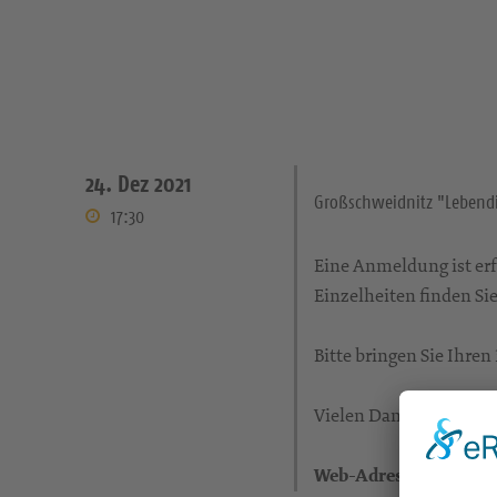
24. Dez 2021
Großschweidnitz "Lebendi
17:30
Eine Anmeldung ist erf
Einzelheiten finden Si
Bitte bringen Sie Ihre
Vielen Dank für Ihr Ve
Web-Adresse: