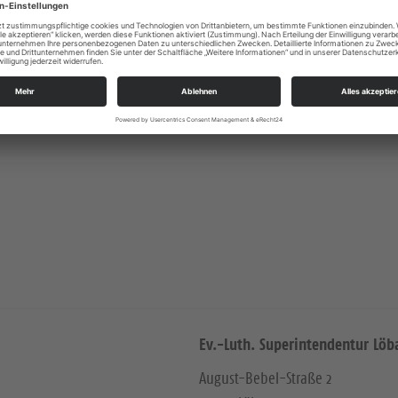
Ev.-Luth. Superintendentur Löb
August-Bebel-Straße 2