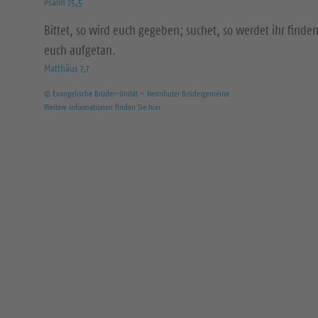
Psalm 25,5
Bittet, so wird euch gegeben; suchet, so werdet ihr finden
euch aufgetan.
Matthäus 7,7
© Evangelische Brüder-Unität – Herrnhuter Brüdergemeine
Weitere Informationen finden Sie hier