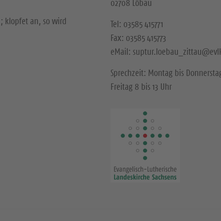
02708 Löbau
; klopfet an, so wird
Tel: 03585 415771
Fax: 03585 415773
eMail: suptur.loebau_zittau@evl
Sprechzeit: Montag bis Donnerstag
Freitag 8 bis 13 Uhr