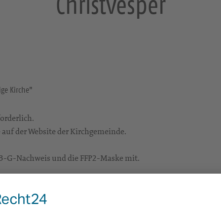
Christvesper
ge Kirche"
orderlich.
e auf der Website der Kirchgemeinde.
n 3-G-Nachweis und die FFP2-Maske mit.
rständnis.
http://www.kirchgemeinde-obercunnersdorf.de