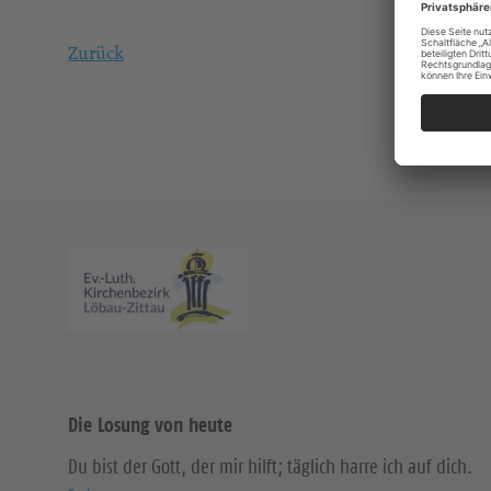
Zurück
Die Losung von heute
Du bist der Gott, der mir hilft; täglich harre ich auf dich.