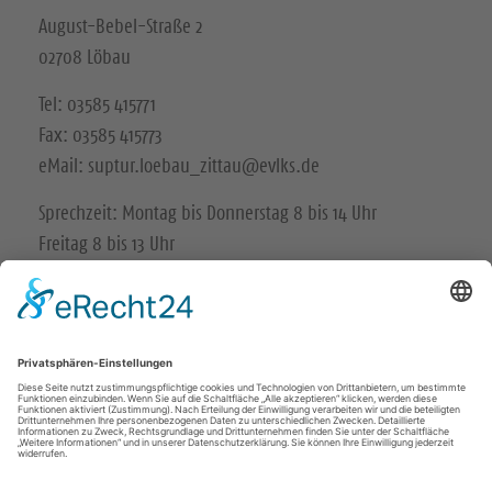
August-Bebel-Straße 2
02708 Löbau
Tel: 03585 415771
Fax: 03585 415773
eMail: suptur.loebau_zittau@evlks.de
Sprechzeit: Montag bis Donnerstag 8 bis 14 Uhr
Freitag 8 bis 13 Uhr