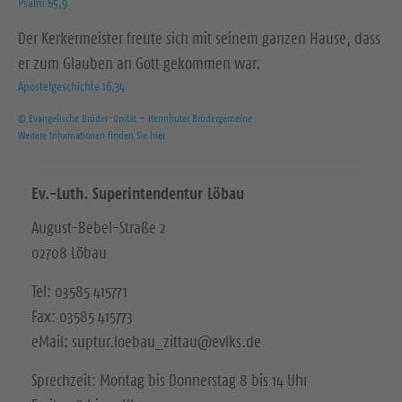
Psalm 65,9
Der Kerkermeister freute sich mit seinem ganzen Hause, dass
er zum Glauben an Gott gekommen war.
Apostelgeschichte 16,34
© Evangelische Brüder-Unität – Herrnhuter Brüdergemeine
Weitere Informationen finden Sie hier
Ev.-Luth. Superintendentur Löbau
August-Bebel-Straße 2
02708 Löbau
Tel: 03585 415771
Fax: 03585 415773
eMail: suptur.loebau_zittau@evlks.de
Sprechzeit: Montag bis Donnerstag 8 bis 14 Uhr