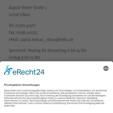
August-Bebel-Straße 2
02708 Löbau
Tel: 03585 415771
Fax: 03585 415773
eMail: suptur.loebau_zittau@evlks.de
Sprechzeit: Montag bis Donnerstag 8 bis 14 Uhr
Freitag 8 bis 13 Uhr