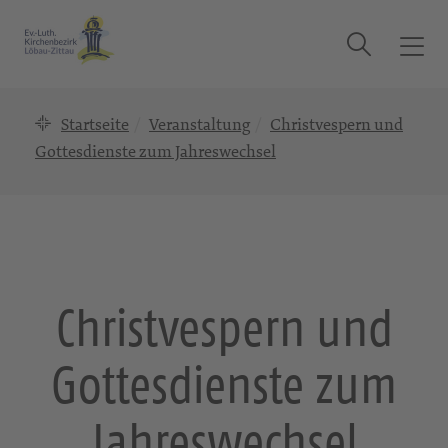
Suche
T
o
g
Startseite
Veranstaltung
Christvespern und
g
l
Gottesdienste zum Jahreswechsel
e
n
a
v
i
g
Christvespern und
a
t
Gottesdienste zum
i
o
n
Jahreswechsel