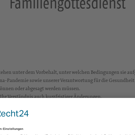
Familiengottesdienst
stehen unter dem Vorbehalt, unter welchen Bedingungen sie au
a-Pandemie sowie unserer Verantwortung für die Gesundheit
önnen oder abgesagt werden müssen.
 Ihr Verständnis auch kurzfristiger Änderungen.
http://www.kirche-obercunnersdorf.de