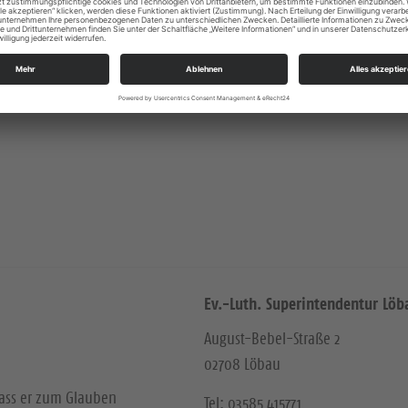
Ev.-Luth. Superintendentur Löb
August-Bebel-Straße 2
02708 Löbau
dass er zum Glauben
Tel: 03585 415771