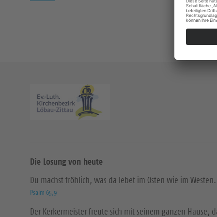
Die Losung von heute
Du machst fröhlich, was da lebet im Osten wie im Westen.
Psalm 65,9
Der Kerkermeister freute sich mit seinem ganzen Hause, 