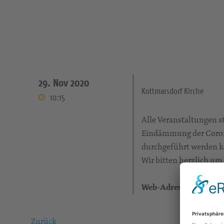
29. Nov 2020
Kottmarsdorf Kirche
10:15
Alle Veranstaltungen 
Eindämmung der Coron
durchgeführt werden k
Wir bitten herzlich um
Web-Adresse:
Zurück