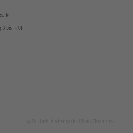
ks.de
 8 bis 14 Uhr
© Ev.-Luth. Kirchenbezirk Löbau-Zittau 2026