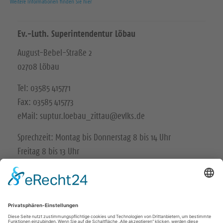
Weitere Informationen finden Sie hier
Ev.-Luth. Superintendentur Löbau
August-Bebel-Straße 2
02708 Löbau
Tel: 03585 415771
Fax: 03585 415773
eMail: suptur.loebau_zittau@evlks.de
Sprechzeit: Montag bis Donnerstag 8 bis 14 Uhr
Freitag 8 bis 13 Uhr