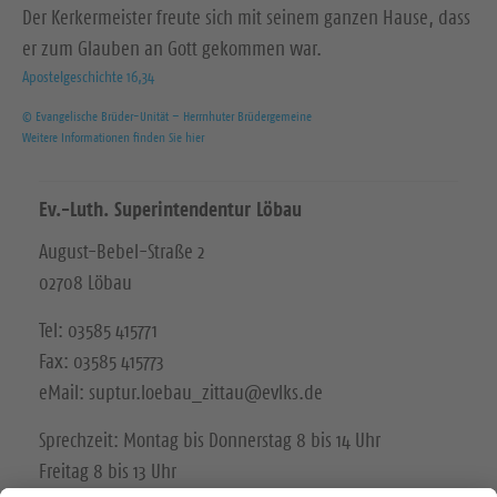
Der Kerkermeister freute sich mit seinem ganzen Hause, dass
er zum Glauben an Gott gekommen war.
Apostelgeschichte 16,34
© Evangelische Brüder-Unität – Herrnhuter Brüdergemeine
Weitere Informationen finden Sie hier
Ev.-Luth. Superintendentur Löbau
August-Bebel-Straße 2
02708 Löbau
Tel: 03585 415771
Fax: 03585 415773
eMail: suptur.loebau_zittau@evlks.de
Sprechzeit: Montag bis Donnerstag 8 bis 14 Uhr
Freitag 8 bis 13 Uhr