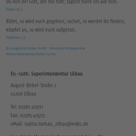
Du bist der Gott, der mir hilft; täglich harre ich auf dich.
Psalm 25,5
Bittet, so wird euch gegeben; suchet, so werdet ihr finden;
klopfet an, so wird euch aufgetan.
Matthäus 7,7
© Evangelische Brüder-Unität – Herrnhuter Brüdergemeine
Weitere Informationen finden Sie hier
Ev.-Luth. Superintendentur Löbau
August-Bebel-Straße 2
02708 Löbau
Tel: 03585 415771
Fax: 03585 415773
eMail: suptur.loebau_zittau@evlks.de